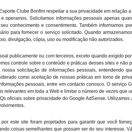
o Esporte Clube Bonfim respeitar a sua privacidade em relação 
s e operamos. Solicitamos informações pessoais apenas quan
 o seu conhecimento e consentimento. Também informamos p
ário para fornecer o serviço solicitado. Quando armazenam
sso, divulgação, cópia, uso ou modificação não autorizados.
al publicamente ou com terceiros, exceto quando exigido por le
emos controle sobre o conteúdo e práticas desses sites e não 
r a nossa solicitação de informações pessoais, entendendo q
iderado como aceitação de nossas práticas em torno de priv
nformações pessoais, entre em contacto conosco. O serviço 
is relevantes em toda a Web e limitar o número de vezes que u
Qs oficiais sobre privacidade do Google AdSense. Utilizamos
volvimentos.
​por este site foram projetados para garantir que você forn
ando coisas semelhantes que possam ser do seu interesse. V