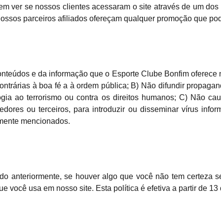
em ver se nossos clientes acessaram o site através de um dos 
nossos parceiros afiliados ofereçam qualquer promoção que pod
teúdos e da informação que o Esporte Clube Bonfim oferece no s
ntrárias à boa fé a à ordem pública; B) Não difundir propagan
logia ao terrorismo ou contra os direitos humanos; C) Não ca
edores ou terceiros, para introduzir ou disseminar vírus info
rmente mencionados.
o anteriormente, se houver algo que você não tem certeza se
 você usa em nosso site. Esta política é efetiva a partir de 13